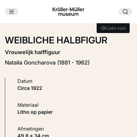
Ga naar hoofdinhoud
Laden...
Lees voor
Lees voor
WEIBLICHE HALBFIGUR
Vrouwelijk halffiguur
Natalia Goncharova (1881 - 1962)
Datum
circa 1922
Materiaal
Litho op papier
Afmetingen
49,8 × 34 cm