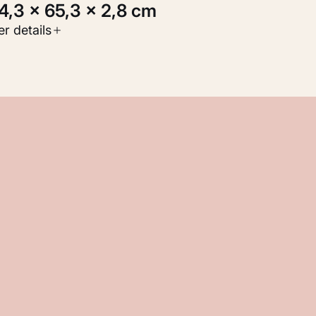
04,3 × 65,3 × 2,8 cm
oort werk
r details
oegepaste kunst
nventarisnummer
KM 108.002