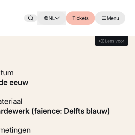
NL
Tickets
Menu
Lees voor
Lees voor
Datum
8de eeuw
Materiaal
Aardewerk (faience: Delfts blauw)
fmetingen