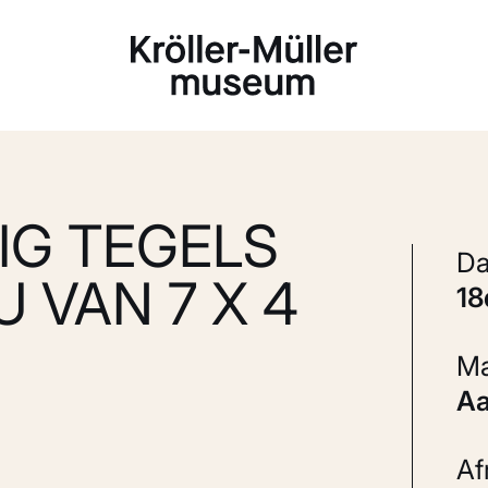
Laden...
IG TEGELS
U VAN 7 X 4
1
A