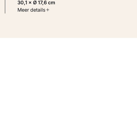
30,1 × Ø 17,6 cm
Soort werk
Meer details
Toegepaste kunst
Inventarisnummer
KM 100.190