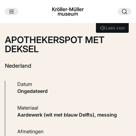
Ga naar hoofdinhoud
Laden...
Lees voor
Lees voor
APOTHEKERSPOT MET
DEKSEL
Nederland
Datum
ongedateerd
Materiaal
Aardewerk (wit met blauw Delfts), messing
Afmetingen