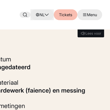
NL
Tickets
Menu
Lees voor
Lees voor
Datum
ongedateerd
Materiaal
Aardewerk (faience) en messing
fmetingen