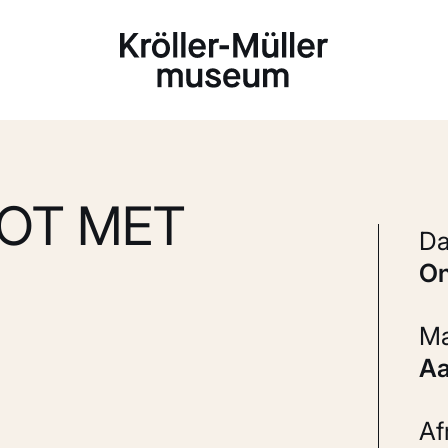
Laden...
OT MET
A