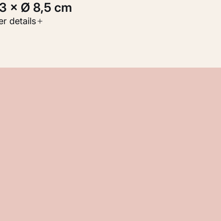
1,3 × Ø 8,5 cm
oort werk
r details
oegepaste kunst
nventarisnummer
M 110.004