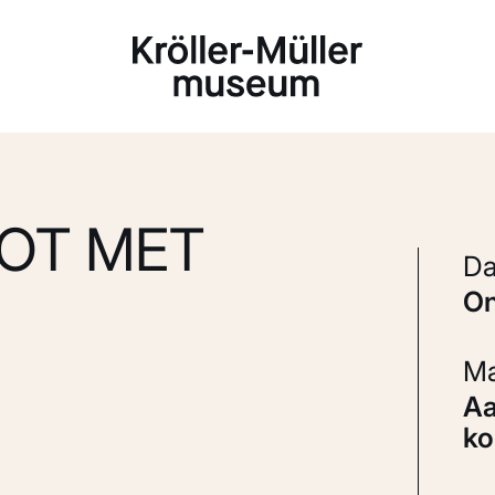
Laden...
OT MET
Aardewerk (faience: Delfts blauw) en
ko