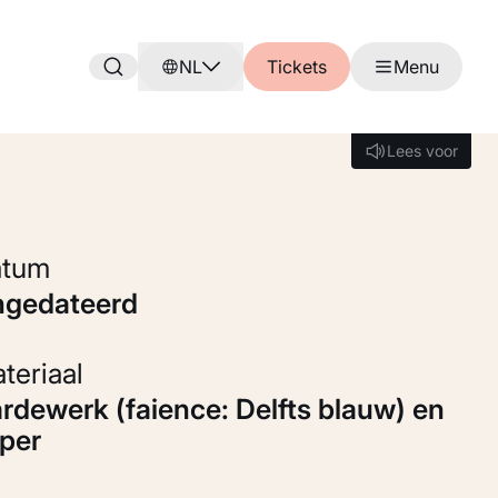
NL
Tickets
Menu
Lees voor
Lees voor
Datum
ongedateerd
Materiaal
per