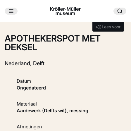
Ga naar hoofdinhoud
Laden...
Lees voor
Lees voor
APOTHEKERSPOT MET
DEKSEL
Nederland, Delft
Datum
ongedateerd
Materiaal
Aardewerk (Delfts wit), messing
Afmetingen