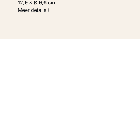
12,9 × Ø 9,6 cm
Soort werk
Meer details
Toegepaste kunst
Inventarisnummer
KM 113.102