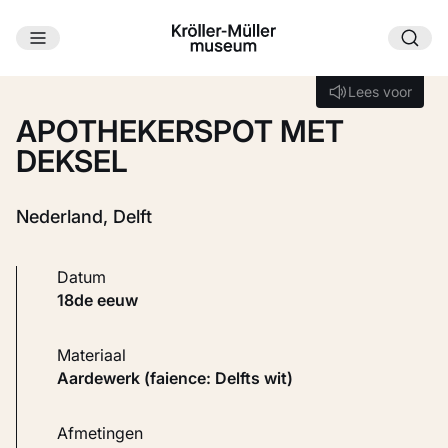
Ga naar hoofdinhoud
Laden...
Lees voor
Lees voor
APOTHEKERSPOT MET
DEKSEL
Nederland, Delft
Datum
18de eeuw
Materiaal
Aardewerk (faience: Delfts wit)
Afmetingen