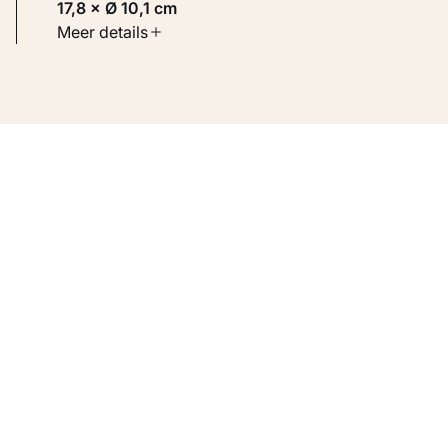
17,8 × Ø 10,1 cm
Soort werk
Meer details
Toegepaste kunst
Inventarisnummer
KM 116.996