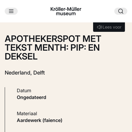
Ga naar hoofdinhoud
Laden...
Lees voor
Lees voor
APOTHEKERSPOT MET
TEKST MENTH: PIP: EN
DEKSEL
Nederland, Delft
Datum
ongedateerd
Materiaal
Aardewerk (faience)