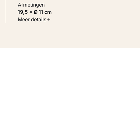
Afmetingen
19,5 × Ø 11 cm
Soort werk
Meer details
Toegepaste kunst
Inventarisnummer
KM 105.270