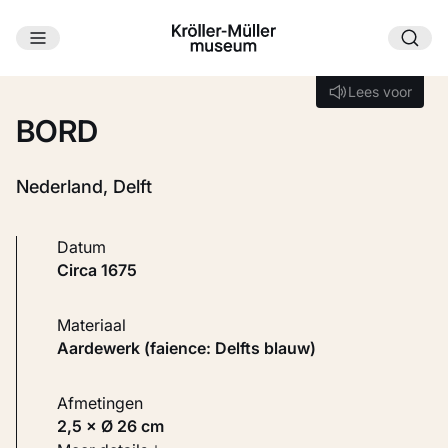
Ga naar hoofdinhoud
Laden...
Lees voor
Lees voor
BORD
Nederland, Delft
Datum
circa 1675
Materiaal
Aardewerk (faience: Delfts blauw)
Afmetingen
2,5 × Ø 26 cm