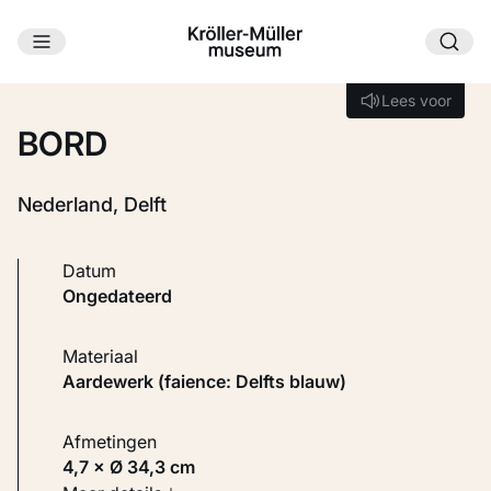
Ga naar hoofdinhoud
Laden...
Lees voor
Lees voor
BORD
Nederland, Delft
Datum
ongedateerd
Materiaal
Aardewerk (faience: Delfts blauw)
Afmetingen
4,7 × Ø 34,3 cm