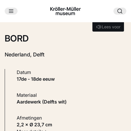
Ga naar hoofdinhoud
Laden...
Lees voor
Lees voor
BORD
Nederland, Delft
Datum
17de - 18de eeuw
Materiaal
Aardewerk (Delfts wit)
Afmetingen
2,2 × Ø 23,7 cm