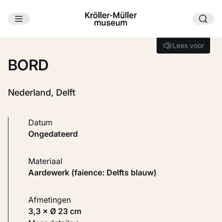
Ga naar hoofdinhoud
Laden...
Lees voor
Lees voor
BORD
Nederland, Delft
Datum
ongedateerd
Materiaal
Aardewerk (faience: Delfts blauw)
Afmetingen
3,3 × Ø 23 cm