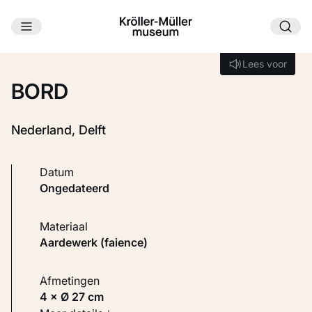
Ga naar hoofdinhoud
Laden...
Lees voor
Lees voor
BORD
Nederland, Delft
Datum
ongedateerd
Materiaal
Aardewerk (faience)
Afmetingen
4 × Ø 27 cm