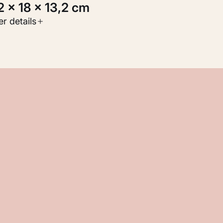
3,2 × 18 × 13,2 cm
oort werk
r details
oegepaste kunst
nventarisnummer
M 112.217