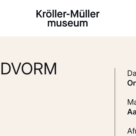
Laden...
ADVORM
A
A