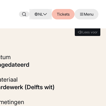
NL
Tickets
Menu
Lees voor
Lees voor
Datum
ongedateerd
Materiaal
ardewerk (Delfts wit)
fmetingen