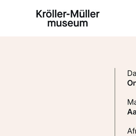
Laden...
A