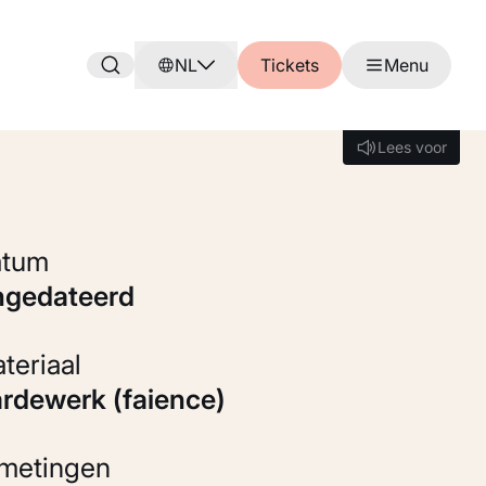
NL
Tickets
Menu
Lees voor
Lees voor
Datum
ongedateerd
Materiaal
Aardewerk (faience)
fmetingen