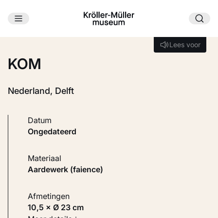
Ga naar hoofdinhoud
Laden...
Lees voor
Lees voor
KOM
Nederland, Delft
Datum
ongedateerd
Materiaal
Aardewerk (faience)
Afmetingen
10,5 × Ø 23 cm