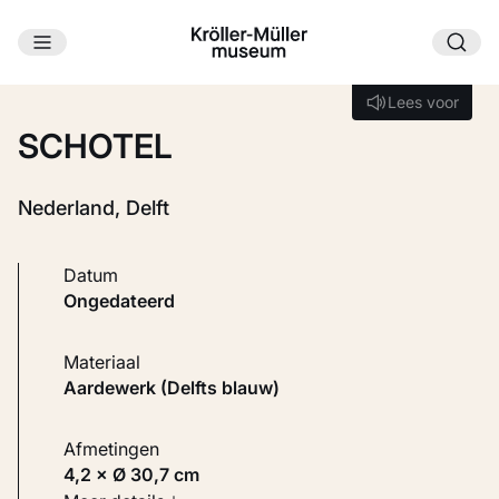
Ga naar hoofdinhoud
Laden...
Lees voor
Lees voor
SCHOTEL
Nederland, Delft
Datum
ongedateerd
Materiaal
Aardewerk (Delfts blauw)
Afmetingen
4,2 × Ø 30,7 cm