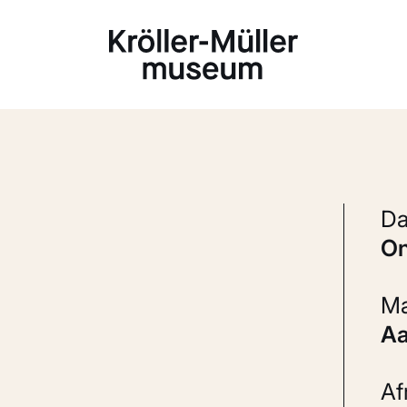
Laden...
A