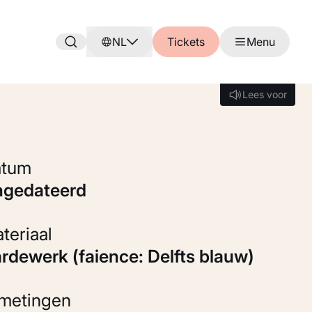
NL
Tickets
Menu
Lees voor
Lees voor
Datum
ongedateerd
Materiaal
Aardewerk (faience: Delfts blauw)
fmetingen