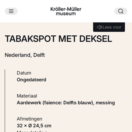
Ga naar hoofdinhoud
Laden...
Lees voor
Lees voor
TABAKSPOT MET DEKSEL
Nederland, Delft
Datum
ongedateerd
Materiaal
Aardewerk (faience: Delfts blauw), messing
Afmetingen
32 × Ø 24,5 cm