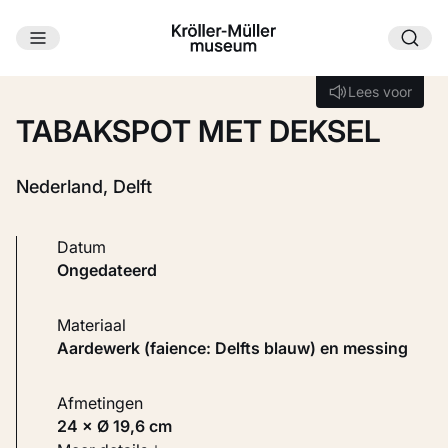
Ga naar hoofdinhoud
Laden...
Lees voor
Lees voor
TABAKSPOT MET DEKSEL
Nederland, Delft
Datum
ongedateerd
Materiaal
Aardewerk (faience: Delfts blauw) en messing
Afmetingen
24 × Ø 19,6 cm