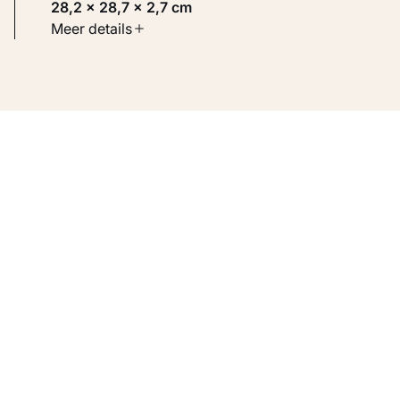
28,2 × 28,7 × 2,7 cm
Soort werk
Meer details
Toegepaste kunst
Inventarisnummer
KM 100.050