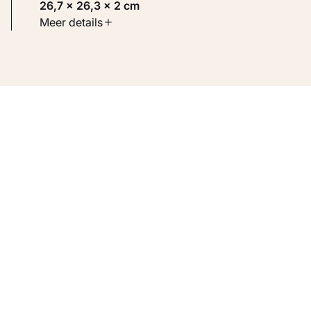
26,7 × 26,3 × 2 cm
Soort werk
Meer details
Toegepaste kunst
Inventarisnummer
KM 108.983