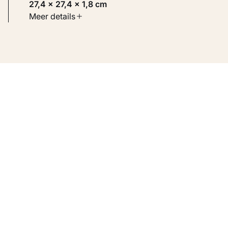
27,4 × 27,4 × 1,8 cm
Soort werk
Meer details
Toegepaste kunst
Inventarisnummer
KM 109.831