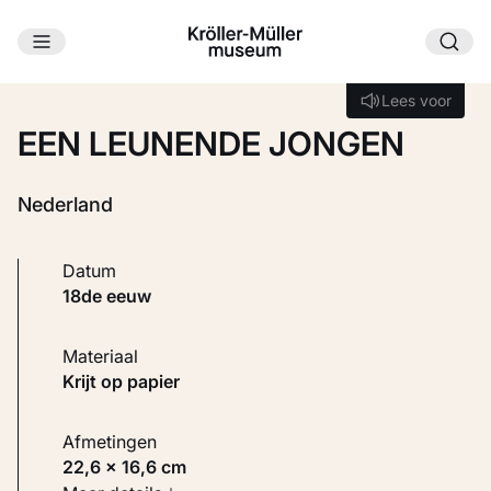
Ga naar hoofdinhoud
Laden...
Lees voor
Lees voor
EEN LEUNENDE JONGEN
Nederland
Datum
18de eeuw
Materiaal
Krijt op papier
Afmetingen
22,6 × 16,6 cm