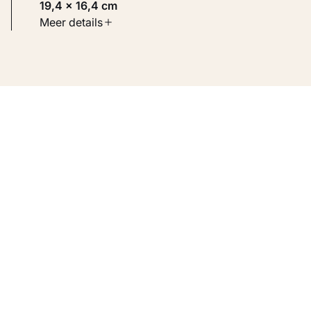
19,4 × 16,4 cm
Soort werk
Meer details
Werken op papier
Inventarisnummer
KM 110.696