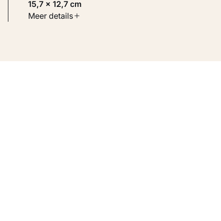
15,7 × 12,7 cm
Soort werk
Meer details
Werken op papier
Inventarisnummer
KM 105.208