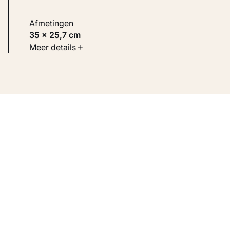
Afmetingen
35 × 25,7 cm
Soort werk
Meer details
Werken op papier
Inventarisnummer
KM 102.930 VERSO