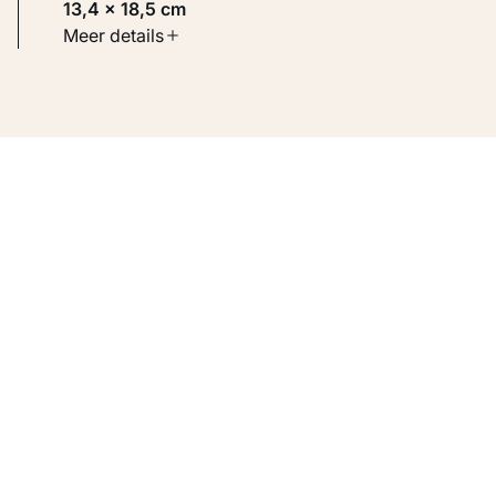
13,4 × 18,5 cm
Soort werk
Meer details
Werken op papier
Inventarisnummer
KM 108.799