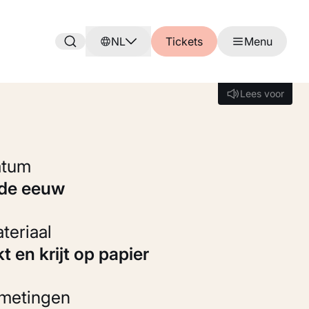
NL
Tickets
Menu
Lees voor
Lees voor
Datum
8de eeuw
Materiaal
kt en krijt op papier
fmetingen