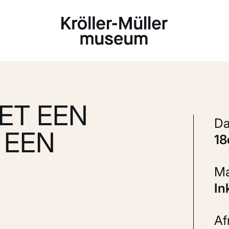
Laden...
ET EEN
 EEN
1
In
A