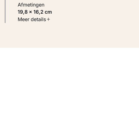
Afmetingen
19,8 × 16,2 cm
Soort werk
Meer details
Werken op papier
Inventarisnummer
KM 109.755