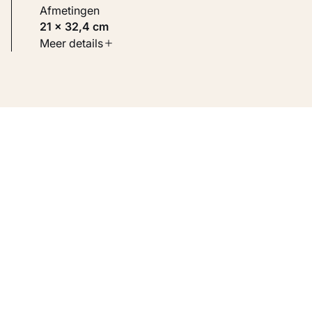
Afmetingen
21 × 32,4 cm
Soort werk
Meer details
Werken op papier
Inventarisnummer
KM 109.428