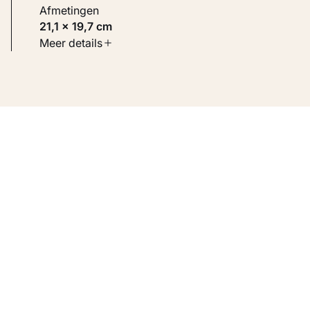
Afmetingen
21,1 × 19,7 cm
Soort werk
Meer details
Werken op papier
Inventarisnummer
KM 104.020