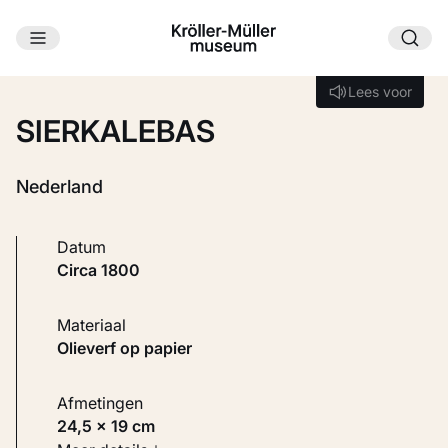
Ga naar hoofdinhoud
Laden...
Lees voor
Lees voor
SIERKALEBAS
Nederland
Datum
circa 1800
Materiaal
Olieverf op papier
Afmetingen
24,5 × 19 cm