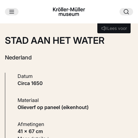
Ga naar hoofdinhoud
Laden...
Lees voor
Lees voor
STAD AAN HET WATER
Nederland
Datum
circa 1650
Materiaal
Olieverf op paneel (eikenhout)
Afmetingen
41 × 67 cm