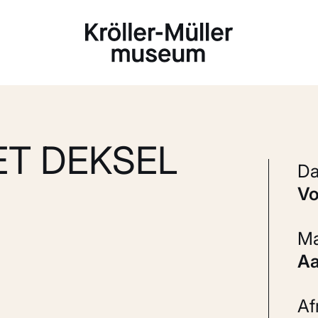
Laden...
T DEKSEL
v
A