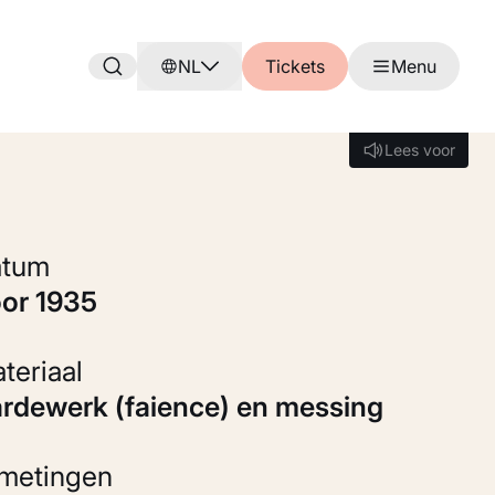
NL
Tickets
Menu
Lees voor
Lees voor
Datum
oor 1935
Materiaal
Aardewerk (faience) en messing
fmetingen