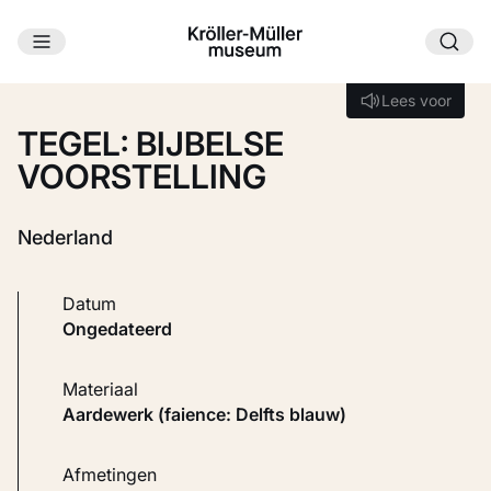
Ga naar hoofdinhoud
Laden...
Lees voor
Lees voor
TEGEL: BIJBELSE
VOORSTELLING
Nederland
Datum
ongedateerd
Materiaal
Aardewerk (faience: Delfts blauw)
Afmetingen