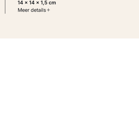
14 × 14 × 1,5 cm
Soort werk
Meer details
Toegepaste kunst
Inventarisnummer
KM 106.764