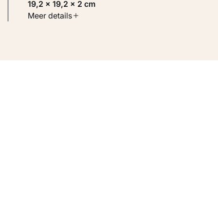
19,2 × 19,2 × 2 cm
Soort werk
Meer details
Toegepaste kunst
Inventarisnummer
KM 107.470