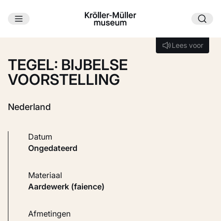
Ga naar hoofdinhoud
Laden...
Lees voor
Lees voor
TEGEL: BIJBELSE
VOORSTELLING
Nederland
Datum
ongedateerd
Materiaal
Aardewerk (faience)
Afmetingen