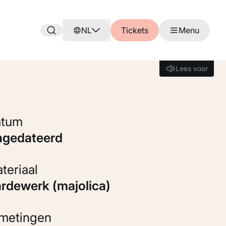
NL
Tickets
Menu
Lees voor
Lees voor
Datum
ongedateerd
Materiaal
Aardewerk (majolica)
fmetingen