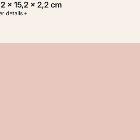
5,2 × 15,2 × 2,2 cm
oort werk
r details
oegepaste kunst
nventarisnummer
M 103.817