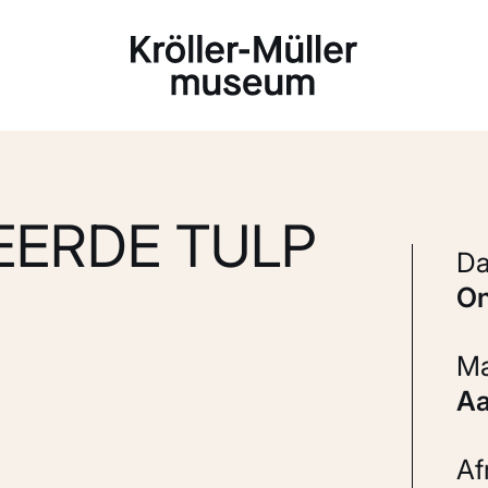
Laden...
LEERDE TULP
A