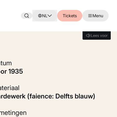
NL
Tickets
Menu
Lees voor
Lees voor
Datum
oor 1935
Materiaal
Aardewerk (faience: Delfts blauw)
fmetingen