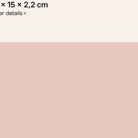
5 × 15 × 2,2 cm
oort werk
r details
oegepaste kunst
nventarisnummer
M 101.302