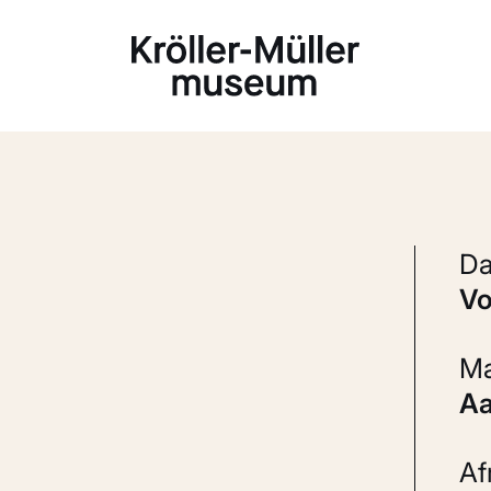
Laden...
v
A