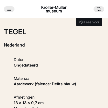
Ga naar hoofdinhoud
Laden...
Lees voor
Lees voor
TEGEL
Nederland
Datum
ongedateerd
Materiaal
Aardewerk (faience: Delfts blauw)
Afmetingen
13 × 13 × 0,7 cm