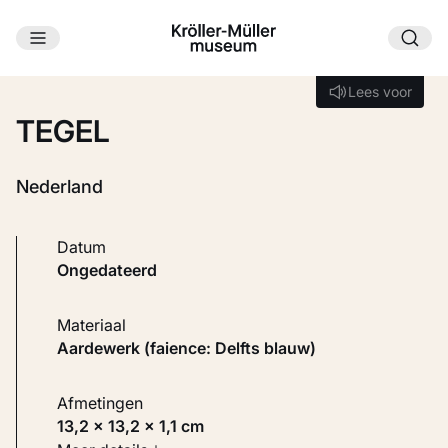
Ga naar hoofdinhoud
Laden...
Lees voor
Lees voor
TEGEL
Nederland
Datum
ongedateerd
Materiaal
Aardewerk (faience: Delfts blauw)
Afmetingen
13,2 × 13,2 × 1,1 cm