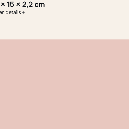
5 × 15 × 2,2 cm
oort werk
r details
oegepaste kunst
nventarisnummer
M 106.605