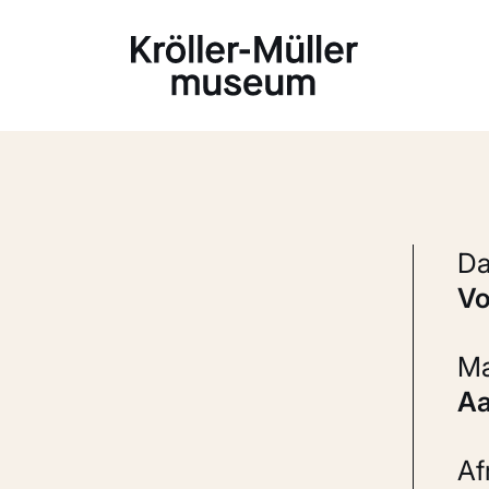
Laden...
v
A