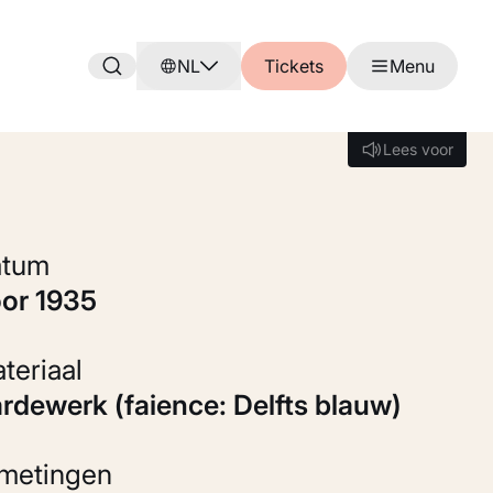
NL
Tickets
Menu
Lees voor
Lees voor
Datum
oor 1935
Materiaal
Aardewerk (faience: Delfts blauw)
fmetingen