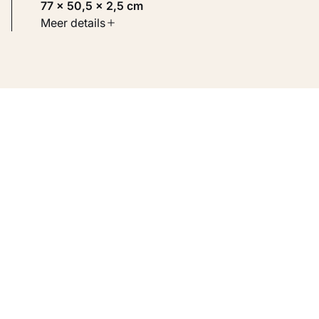
77 × 50,5 × 2,5 cm
Soort werk
Meer details
Toegepaste kunst
Inventarisnummer
KM 101.730