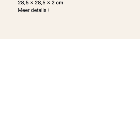
28,5 × 28,5 × 2 cm
Soort werk
Meer details
Toegepaste kunst
Inventarisnummer
KM 100.433