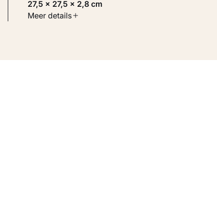
27,5 × 27,5 × 2,8 cm
Soort werk
Meer details
Toegepaste kunst
Inventarisnummer
KM 105.579