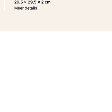
29,5 × 29,5 × 2 cm
Soort werk
Meer details
Toegepaste kunst
Inventarisnummer
KM 108.231