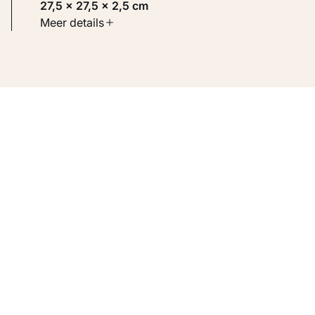
27,5 × 27,5 × 2,5 cm
Soort werk
Meer details
Toegepaste kunst
Inventarisnummer
KM 109.490