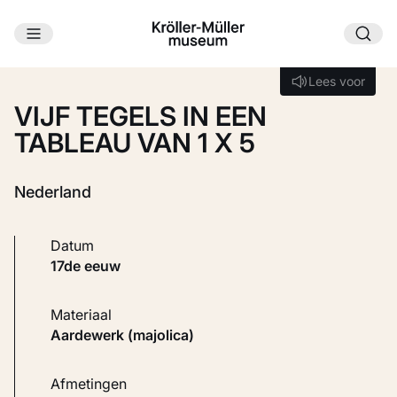
Ga naar hoofdinhoud
Laden...
Lees voor
Lees voor
VIJF TEGELS IN EEN
TABLEAU VAN 1 X 5
Nederland
Datum
17de eeuw
Materiaal
Aardewerk (majolica)
Afmetingen