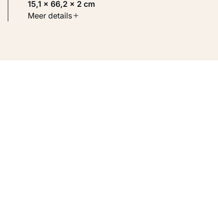
15,1 × 66,2 × 2 cm
Soort werk
Meer details
Toegepaste kunst
Inventarisnummer
KM 102.283