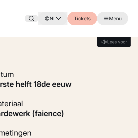
NL
Tickets
Menu
Lees voor
Lees voor
Datum
erste helft 18de eeuw
Materiaal
Aardewerk (faience)
fmetingen