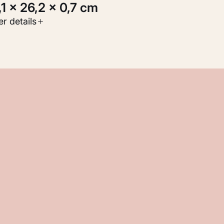
3,1 × 26,2 × 0,7 cm
oort werk
r details
oegepaste kunst
nventarisnummer
M 107.467