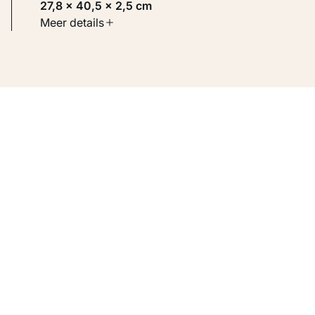
27,8 × 40,5 × 2,5 cm
Soort werk
Meer details
Toegepaste kunst
Inventarisnummer
KM 105.937